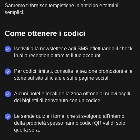
Sanremo ti fornisce tempistiche in anticipo e termini
semplici.
Come ottenere i codici
Iscriviti alla newsletter e agli SMS effettuando il check-
in alla reception o tramite il tuo account.
Per codici limitati, consulta la sezione promozioni e le
storie sul sito ufficiale e sulle pagine social.
Alcuni hotel e locali della zona offrono ai nuovi ospiti
dei biglietti di benvenuto con un codice.
Le serate quiz e i tornei che si svolgono all'interno
della proprietà spesso hanno codici QR validi solo
quella sera.