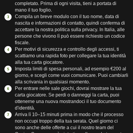
completato. Prima di ogni visita, tieni a portata di
mano il tuo foglio.
Compila un breve modulo con il tuo nome, data di
nascita e informazioni di contatto, quindi conferma di
accettare la nostra politica sulla privacy. In Italia, alle
persone che vivono lì può essere richiesto un codice
fiscale.
Per motivi di sicurezza e controllo degli accessi, ti
scattiamo una rapida foto per collegare la tua identità
alla tua carta giocatore.
Imposta limiti di spesa personali, ad esempio €200 al
giorno, e scegli come vuoi comunicare. Puoi cambiarli
alla scrivania in qualsiasi momento.
Per entrare nelle sale giochi, dovrai mostrare la tua
carta giocatore. Se perdi o danneggi la carta, puoi
ottenerne una nuova mostrandoci il tuo documento
d'identità.
Arriva lì 10–15 minuti prima in modo che il processo
non occupi troppo della tua serata. Quel giorno ci
sono anche delle offerte a cui il nostro team del