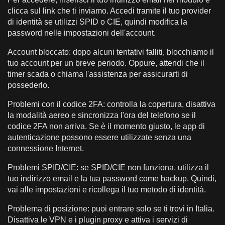
clicca sul link che ti inviamo. Accedi tramite il tuo provider
di identità se utilizzi SPID o CIE, quindi modifica la
password nelle impostazioni dell'account.
Account bloccato: dopo alcuni tentativi falliti, blocchiamo il
tuo account per un breve periodo. Oppure, attendi che il
timer scada o chiama l'assistenza per assicurarti di
possederlo.
Problemi con il codice 2FA: controlla la copertura, disattiva
la modalità aereo e sincronizza l'ora del telefono se il
codice 2FA non arriva. Se è il momento giusto, le app di
autenticazione possono essere utilizzate senza una
connessione Internet.
Problemi SPID/CIE: se SPID/CIE non funziona, utilizza il
tuo indirizzo email e la tua password come backup. Quindi,
vai alle impostazioni e ricollega il tuo metodo di identità.
Problema di posizione: puoi entrare solo se ti trovi in Italia.
Disattiva le VPN e i plugin proxy e attiva i servizi di