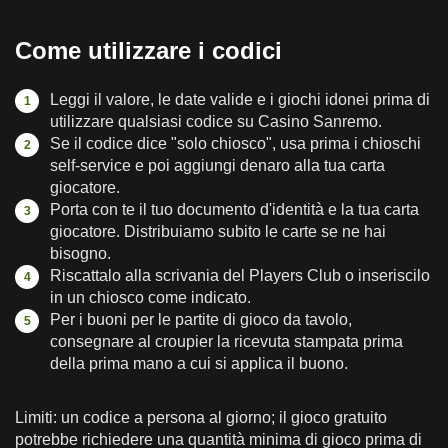
Come utilizzare i codici
Leggi il valore, le date valide e i giochi idonei prima di
utilizzare qualsiasi codice su Casino Sanremo.
Se il codice dice "solo chiosco", usa prima i chioschi
self-service e poi aggiungi denaro alla tua carta
giocatore.
Porta con te il tuo documento d'identità e la tua carta
giocatore. Distribuiamo subito le carte se ne hai
bisogno.
Riscattalo alla scrivania del Players Club o inseriscilo
in un chiosco come indicato.
Per i buoni per le partite di gioco da tavolo,
consegnare al croupier la ricevuta stampata prima
della prima mano a cui si applica il buono.
Limiti: un codice a persona al giorno; il gioco gratuito
potrebbe richiedere una quantità minima di gioco prima di