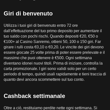
Giri di benvenuto
Utilizza i tuoi giri di benvenuto entro 72 ore
dall'effettuazione del tuo primo deposito per aumentare il
tuo saldo con pochi rischi. Quando depositi €20, €50 o
€100+ al Casino Sanremo, ottieni 50, 100 o 150 giri. Far
girare i rulli costa €0,10 o €0,20. Le vincite dei giri devono
essere giocate 25 volte prima di poter essere prelevate e il
massimo che puoi ottenere è €500. Ogni settimana
diventano idonei nuovi titoli. Prima di iniziare, controlla la
carta promozionale. I giri sono validi solo per un certo
periodo di tempo, quindi usali rapidamente e tieni traccia di
quanto devi ancora scommettere sul tuo conto.
Cashback settimanale
Oltre a ciò, restituiamo perdite nette ogni settimana. Si