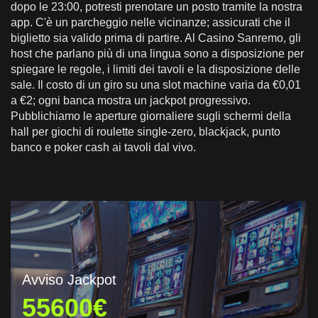
dopo le 23:00, potresti prenotare un posto tramite la nostra
app. C'è un parcheggio nelle vicinanze; assicurati che il
biglietto sia valido prima di partire. Al Casino Sanremo, gli
host che parlano più di una lingua sono a disposizione per
spiegare le regole, i limiti dei tavoli e la disposizione delle
sale. Il costo di un giro su una slot machine varia da €0,01
a €2; ogni banca mostra un jackpot progressivo.
Pubblichiamo le aperture giornaliere sugli schermi della
hall per giochi di roulette single-zero, blackjack, punto
banco e poker cash ai tavoli dal vivo.
Avviso Jackpot
55600€