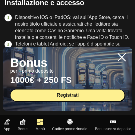
Installazione e accesso
Dispositivo iOS o iPadOS: vai sull'App Store, cerca il
nostro titolo ufficiale e assicurati che l'editore sia
elencato come Casino Sanremo. Una volta trovato,
installalo e consenti le notifiche e Face ID o Touch ID.
Telefoni e tablet Android: se l'app è disponibile su
Google Play, scaricala lì. Se non è presente, scarica il
nostro pacchetto verificato dal sito web e conferma
Bonus
l'installazione nelle Impostazioni quando richiesto.
Telefoni Huawei: utilizzare AppGallery o la versione
per il primo deposito
presente sul nostro sito web.
1000€ + 250 FS
Applicazione Web: quando apri il nostro sito in
Chrome o Safari, seleziona "Aggiungi alla schermata
Registrati
iniziale" Questo avvierà l'app Web in modalità a
schermo intero con le informazioni di accesso salvate.
Non appena accedi, puoi guardare i giochi, richiedere
bonus e iniziare subito a giocare. Dalle 9:00 alle 14:00
App
Bonus
Menù
Codice promozionale
Bonus senza deposito
CET, puoi ricevere assistenza in tempo reale tramite l'app.