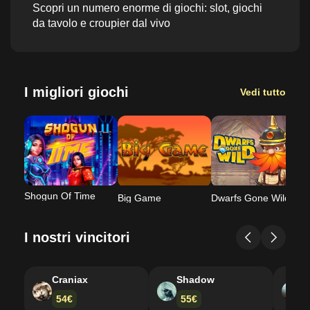
Scopri un numero enorme di giochi: slot, giochi
da tavolo e croupier dal vivo
Slot
Giochi da tavolo
I migliori giochi
Vedi tutto
Programma bonus: giri gratuiti, cashback e tornei
fanno tutti parte del programma bonus.
Giri di benvenuto
Cashback settimanale
Tornei
Shogun Of Time
Big Game
Dwarfs Gone Wild
C
Come richiedere i bonus
Codici promozionali: come ottenerli e utilizzarli
I nostri vincitori
nella nostra sede ligure
Come ottenere i codici
Craniax
Shadow
D
Come utilizzare i codici
54€
55€