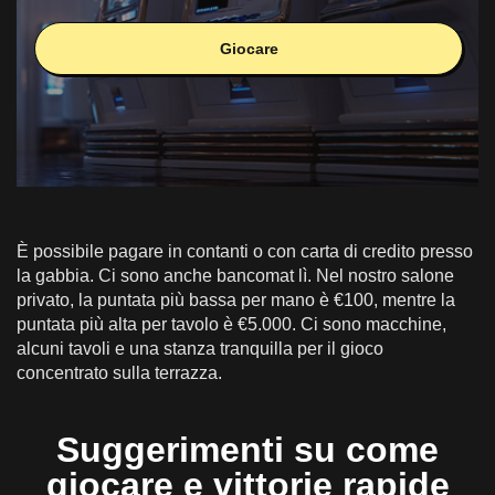
Giocare
È possibile pagare in contanti o con carta di credito presso
la gabbia. Ci sono anche bancomat lì. Nel nostro salone
privato, la puntata più bassa per mano è €100, mentre la
puntata più alta per tavolo è €5.000. Ci sono macchine,
alcuni tavoli e una stanza tranquilla per il gioco
concentrato sulla terrazza.
Suggerimenti su come
giocare e vittorie rapide