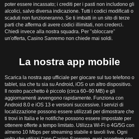
poter essere incassato; i crediti per i pasti non includono gli
alcolici, salvo diversa indicazione. Tutti i codici modificati o
scaduti non funzioneranno. Se ti imbatti in un sito di terze
parti che afferma di avere codici illimitati, non crederci.
Chiedi invece alla nostra squadra. Per "sbloccare"
un'offerta, Casino Sanremo non chiede mai soldi.
La nostra app mobile
Scarica la nostra app ufficiale per giocare sul tuo telefono o
tablet, sia che tu sia su Android, iOS o un altro dispositivo.
Il nostro pacchetto è piccolo (circa 60–90 MB) e gli
aggiornamenti avvengono rapidamente. Funziona con
Android 8.0 e iOS 13 e versioni successive. I servizi di
localizzazione possono essere utilizzati per dimostrare che
ti trovi in Italia e le notifiche possono essere impostate per
ottenere offerte a tempo limitato. Utilizza Wi-Fi o 4G/5G con
almeno 10 Mbps per streaming stabile e tavoli live. Ogni
volta che utilizzi l'app Casino Sanremo, puoi accedere con