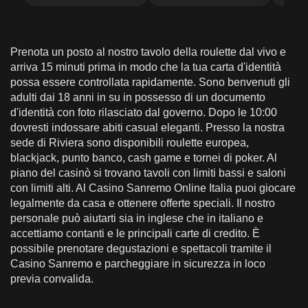
La nostra app mobile
Installazione e accesso
Programma Vip presso la nostra sede sulla
Prenota un posto al nostro tavolo della roulette dal vivo e
Riviera
arriva 15 minuti prima in modo che la tua carta d'identità
possa essere controllata rapidamente. Sono benvenuti gli
Come vengono conteggiati i punti
adulti dai 18 anni in su in possesso di un documento
Livelli Vip
d'identità con foto rilasciato dal governo. Dopo le 10:00
dovresti indossare abiti casual eleganti. Presso la nostra
Vantaggi di livello
sede di Riviera sono disponibili roulette europea,
Pagamenti sicuri e protezione dei giocatori
blackjack, punto banco, cash game e tornei di poker. Al
presso la nostra sede Riviera
piano del casinò si trovano tavoli con limiti bassi e saloni
con limiti alti. Al Casino Sanremo Online Italia puoi giocare
Come manteniamo sicuri i tuoi pagamenti
legalmente da casa e ottenere offerte speciali. Il nostro
personale può aiutarti sia in inglese che in italiano e
Protezione del giocatore
accettiamo contanti e le principali carte di credito. È
Gioco responsabile
possibile prenotare degustazioni e spettacoli tramite il
Casino Sanremo e parcheggiare in sicurezza in loco
Pause e autoesclusione
previa convalida.
Segnali di pericolo