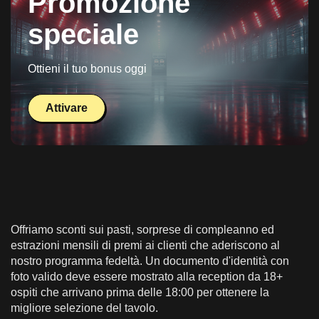
Promozione
speciale
Ottieni il tuo bonus oggi
Attivare
Offriamo sconti sui pasti, sorprese di compleanno ed
estrazioni mensili di premi ai clienti che aderiscono al
nostro programma fedeltà. Un documento d'identità con
foto valido deve essere mostrato alla reception da 18+
ospiti che arrivano prima delle 18:00 per ottenere la
migliore selezione del tavolo.