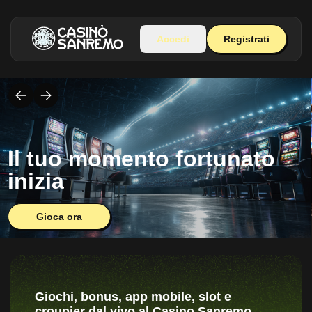
Accedi
Registrati
Il tuo momento fortunato
inizia
Gioca ora
Giochi, bonus, app mobile, slot e
croupier dal vivo al Casino Sanremo