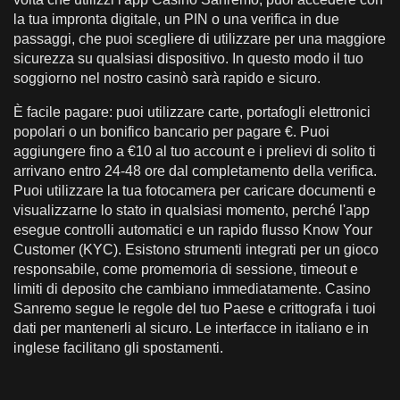
la tua impronta digitale, un PIN o una verifica in due
passaggi, che puoi scegliere di utilizzare per una maggiore
sicurezza su qualsiasi dispositivo. In questo modo il tuo
soggiorno nel nostro casinò sarà rapido e sicuro.
È facile pagare: puoi utilizzare carte, portafogli elettronici
popolari o un bonifico bancario per pagare €. Puoi
aggiungere fino a €10 al tuo account e i prelievi di solito ti
arrivano entro 24-48 ore dal completamento della verifica.
Puoi utilizzare la tua fotocamera per caricare documenti e
visualizzarne lo stato in qualsiasi momento, perché l'app
esegue controlli automatici e un rapido flusso Know Your
Customer (KYC). Esistono strumenti integrati per un gioco
responsabile, come promemoria di sessione, timeout e
limiti di deposito che cambiano immediatamente. Casino
Sanremo segue le regole del tuo Paese e crittografa i tuoi
dati per mantenerli al sicuro. Le interfacce in italiano e in
inglese facilitano gli spostamenti.